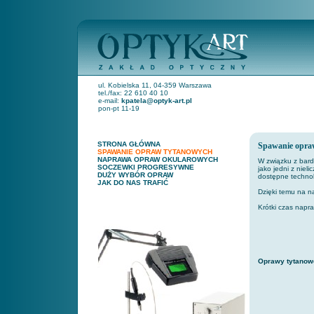
ul. Kobielska 11, 04-359 Warszawa
tel./fax: 22 610 40 10
e-mail:
kpatela@optyk-art.pl
pon-pt 11-19
STRONA GŁÓWNA
Spawanie opra
SPAWANIE OPRAW TYTANOWYCH
NAPRAWA OPRAW OKULAROWYCH
W związku z bard
SOCZEWKI PROGRESYWNE
jako jedni z nie
DUŻY WYBÓR OPRAW
dostępne technol
JAK DO NAS TRAFIĆ
Dzięki temu na n
Krótki czas napr
Oprawy tytanow