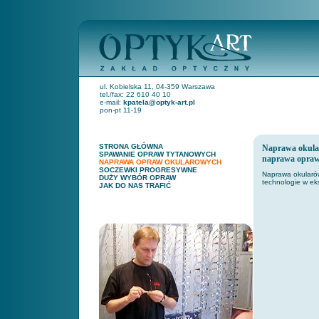
ul. Kobielska 11, 04-359 Warszawa
tel./fax: 22 610 40 10
e-mail:
kpatela@optyk-art.pl
pon-pt 11-19
STRONA GŁÓWNA
Naprawa okula
SPAWANIE OPRAW TYTANOWYCH
naprawa opraw
NAPRAWA OPRAW OKULAROWYCH
SOCZEWKI PROGRESYWNE
Naprawa okularów
DUŻY WYBÓR OPRAW
technologie w ek
JAK DO NAS TRAFIĆ